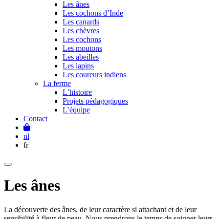
Les ânes
Les cochons d’Inde
Les canards
Les chèvres
Les cochons
Les moutons
Les abeilles
Les lapins
Les coureurs indiens
La ferme
L’histoire
Projets pédagogiques
L’équipe
Contact
nl
fr
Les ânes
La découverte des ânes, de leur caractère si attachant et de leur
sensibilité à fleur de peau. Nous prendrons le temps de soigner leurs